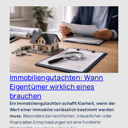
N
U
e
u
B
Immobiliengutachten: Wann
u
E
Eigentümer wirklich eines
G
brauchen
I
V
Ein Immobiliengutachten schafft Klarheit, wenn der
w
Wert einer Immobilie verlässlich bestimmt werden
muss.
Besonders bei rechtlichen, steuerlichen oder
finanziellen Entscheidungen ist eine fundierte