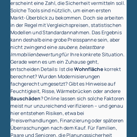
erscheint eine Zahl, die Sicherheit vermitteln soll.
Solche Tools sind nützlich, um einen ersten
Markt-Überblick zu bekommen. Doch sie arbeiten
in der Regel mit Vergleichspreisen, statistischen
Modellen und Standardannahmen. Das Ergebnis
kann deshalb eine grobe Preisspanne sein, aber
nicht zwingend eine
saubere, belastbare
Immobilienbewertung
für Ihre konkrete Situation.
Gerade wenn es um ein Zuhause geht,
entscheiden Details: Ist die
Wohnfläche
korrekt
berechnet? Wurden Modernisierungen
fachgerecht umgesetzt? Gibt es Hinweise auf
Feuchtigkeit, Risse, Wärmebrücken oder andere
Bauschäden
? Online lassen sich solche Faktoren
meist nur unzureichend verifizieren – und genau
hier entstehen Risiken, etwa bei
Preisverhandlungen, Finanzierung oder späteren
Überraschungen nach dem Kauf. Für Familien,
Paare und Senioren, die Planungssicherheit