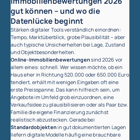
Immobilienbewertungen 2026
gut können – und wo die
Datenlücke beginnt
Stärken digitaler Tools verständlich einordnen:
Tempo, Marktüberblick, grobe Plausibilität – aber
auch typische Unsicherheiten bei Lage, Zustand
und Objektbesonderheiten.
Online-Immobilienbewertungen
sind 2026 vor
allem eines: schnell. Wer wissen möchte, ob ein
Haus eher in Richtung 520.000 oder 650.000 Euro
tendiert, erhält mit wenigen Eingaben oft eine
erste Preisspanne. Das kann hilfreich sein, um
Angebote im Umfeld grob einzuordnen, eine
Verkaufsidee zu plausibilisieren oder als Paar bzw.
Familie die eigene Finanzierung zunächst
realistisch abzustecken. Gerade bei
Standardobjekten
in gut dokumentierten Lagen
liefern digitale Modelle häufig eine brauchbare