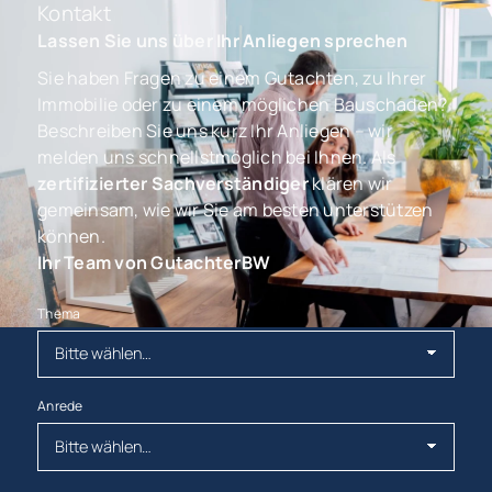
Kontakt
Lassen Sie uns über Ihr Anliegen sprechen
Sie haben Fragen zu einem Gutachten, zu Ihrer
Immobilie oder zu einem möglichen Bauschaden?
Beschreiben Sie uns kurz Ihr Anliegen – wir
melden uns schnellstmöglich bei Ihnen. Als
zertifizierter Sachverständiger
klären wir
gemeinsam, wie wir Sie am besten unterstützen
können.
Ihr Team von GutachterBW
Thema
Anrede