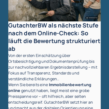
GutachterBW als nächste Stufe
nach dem Online-Check: So
läuft die Bewertung strukturiert
ab
Von der ersten Einschätzung über
Ortsbesichtigung und Dokumentenprüfung bis
zur nachvollziehbaren Ergebnisdarstellung – mit
Fokus auf Transparenz, Standards und
verständliche Erklärungen..
Wenn Sie bereits eine
Immobilienbewertung
online
genutzt haben, liegt meist eine grobe
Preisspanne vor – oft hilfreich, aber selten
entscheidungsreif. GutachterBW setzt hier an
und macht aus der digitalen Orientierung eine