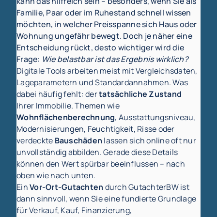
kann das hilfreich sein – besonders, wenn Sie als
Familie, Paar oder im Ruhestand schnell wissen
möchten, in welcher Preisspanne sich Haus oder
Wohnung ungefähr bewegt. Doch je näher eine
Entscheidung rückt, desto wichtiger wird die
Frage:
Wie belastbar ist das Ergebnis wirklich?
Digitale Tools arbeiten meist mit Vergleichsdaten,
Lageparametern und Standardannahmen. Was
dabei häufig fehlt: der
tatsächliche Zustand
Ihrer Immobilie. Themen wie
Wohnflächenberechnung
, Ausstattungsniveau,
Modernisierungen, Feuchtigkeit, Risse oder
verdeckte
Bauschäden
lassen sich online oft nur
unvollständig abbilden. Gerade diese Details
können den Wert spürbar beeinflussen – nach
oben wie nach unten.
Ein
Vor-Ort-Gutachten
durch GutachterBW ist
dann sinnvoll, wenn Sie eine fundierte Grundlage
für Verkauf, Kauf, Finanzierung,