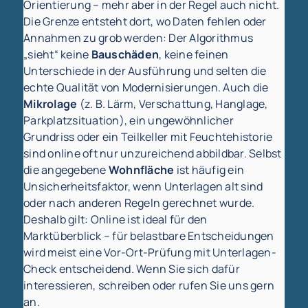
Orientierung – mehr aber in der Regel auch nicht.
Die Grenze entsteht dort, wo Daten fehlen oder
Annahmen zu grob werden: Der Algorithmus
„sieht“ keine
Bauschäden
, keine feinen
Unterschiede in der Ausführung und selten die
echte Qualität von Modernisierungen. Auch die
Mikrolage
(z. B. Lärm, Verschattung, Hanglage,
Parkplatzsituation), ein ungewöhnlicher
Grundriss oder ein Teilkeller mit Feuchtehistorie
sind online oft nur unzureichend abbildbar. Selbst
die angegebene
Wohnfläche
ist häufig ein
Unsicherheitsfaktor, wenn Unterlagen alt sind
oder nach anderen Regeln gerechnet wurde.
Deshalb gilt: Online ist ideal für den
Marktüberblick – für belastbare Entscheidungen
wird meist eine Vor-Ort-Prüfung mit Unterlagen-
Check entscheidend. Wenn Sie sich dafür
interessieren, schreiben oder rufen Sie uns gern
an.