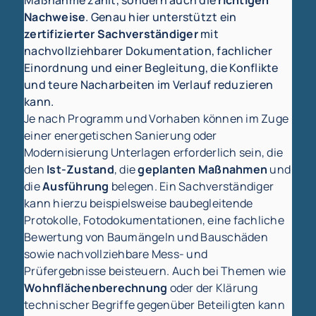
Maßnahme zählt, sondern auch die
richtigen
Nachweise
. Genau hier unterstützt ein
zertifizierter Sachverständiger
mit
nachvollziehbarer Dokumentation, fachlicher
Einordnung und einer Begleitung, die Konflikte
und teure Nacharbeiten im Verlauf reduzieren
kann.
Je nach Programm und Vorhaben können im Zuge
einer energetischen Sanierung oder
Modernisierung Unterlagen erforderlich sein, die
den
Ist-Zustand
, die
geplanten Maßnahmen
und
die
Ausführung
belegen. Ein Sachverständiger
kann hierzu beispielsweise baubegleitende
Protokolle, Fotodokumentationen, eine fachliche
Bewertung von Baumängeln und Bauschäden
sowie nachvollziehbare Mess- und
Prüfergebnisse beisteuern. Auch bei Themen wie
Wohnflächenberechnung
oder der Klärung
technischer Begriffe gegenüber Beteiligten kann