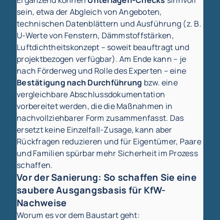
Ergänzend können
Unterlagen-Checks
sinnvoll
sein, etwa der Abgleich von Angeboten,
technischen Datenblättern und Ausführung (z. B.
U-Werte von Fenstern, Dämmstoffstärken,
Luftdichtheitskonzept – soweit beauftragt und
projektbezogen verfügbar). Am Ende kann – je
nach Förderweg und Rolle des Experten – eine
Bestätigung nach Durchführung
bzw. eine
vergleichbare Abschlussdokumentation
vorbereitet werden, die die Maßnahmen in
nachvollziehbarer Form zusammenfasst. Das
ersetzt keine Einzelfall-Zusage, kann aber
Rückfragen reduzieren und für Eigentümer, Paare
und Familien spürbar mehr Sicherheit im Prozess
schaffen.
Vor der Sanierung: So schaffen Sie eine
saubere Ausgangsbasis für KfW-
Nachweise
Worum es vor dem Baustart geht: