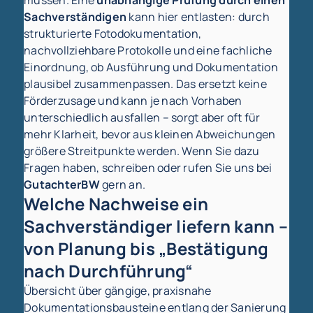
müssen. Eine
unabhängige Prüfung durch einen
Sachverständigen
kann hier entlasten: durch
strukturierte Fotodokumentation,
nachvollziehbare Protokolle und eine fachliche
Einordnung, ob Ausführung und Dokumentation
plausibel zusammenpassen. Das ersetzt keine
Förderzusage und kann je nach Vorhaben
unterschiedlich ausfallen – sorgt aber oft für
mehr Klarheit, bevor aus kleinen Abweichungen
größere Streitpunkte werden. Wenn Sie dazu
Fragen haben, schreiben oder rufen Sie uns bei
GutachterBW
gern an.
Welche Nachweise ein
Sachverständiger liefern kann –
von Planung bis „Bestätigung
nach Durchführung“
Übersicht über gängige, praxisnahe
Dokumentationsbausteine entlang der Sanierung