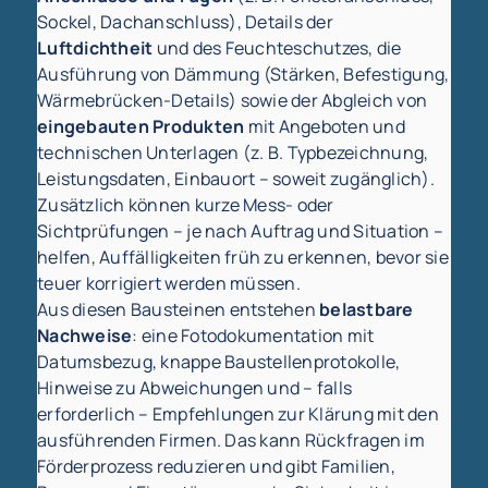
Sockel, Dachanschluss), Details der
Luftdichtheit
und des Feuchteschutzes, die
Ausführung von Dämmung (Stärken, Befestigung,
Wärmebrücken-Details) sowie der Abgleich von
eingebauten Produkten
mit Angeboten und
technischen Unterlagen (z. B. Typbezeichnung,
Leistungsdaten, Einbauort – soweit zugänglich).
Zusätzlich können kurze Mess- oder
Sichtprüfungen – je nach Auftrag und Situation –
helfen, Auffälligkeiten früh zu erkennen, bevor sie
teuer korrigiert werden müssen.
Aus diesen Bausteinen entstehen
belastbare
Nachweise
: eine Fotodokumentation mit
Datumsbezug, knappe Baustellenprotokolle,
Hinweise zu Abweichungen und – falls
erforderlich – Empfehlungen zur Klärung mit den
ausführenden Firmen. Das kann Rückfragen im
Förderprozess reduzieren und gibt Familien,