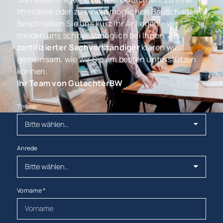
Immobilie oder zu einem möglichen Bauschaden?
Beschreiben Sie uns kurz Ihr Anliegen – wir
melden uns schnellstmöglich bei Ihnen. Als
zertifizierter Sachverständiger
klären wir
gemeinsam, wie wir Sie am besten unterstützen
können.
Ihr Team von GutachterBW
Thema
Anrede
Vorname
*