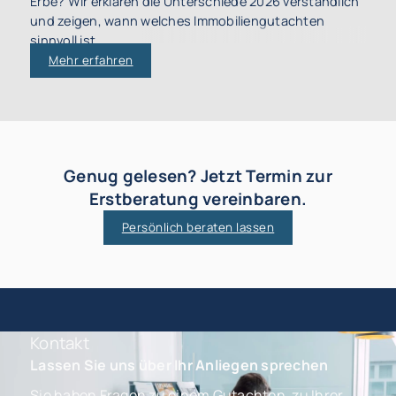
Erbe? Wir erklären die Unterschiede 2026 verständlich
und zeigen, wann welches Immobiliengutachten
sinnvoll ist.
Mehr erfahren
Genug gelesen? Jetzt Termin zur
Erstberatung vereinbaren.
Persönlich beraten lassen
Kontakt
Lassen Sie uns über Ihr Anliegen sprechen
Sie haben Fragen zu einem Gutachten, zu Ihrer