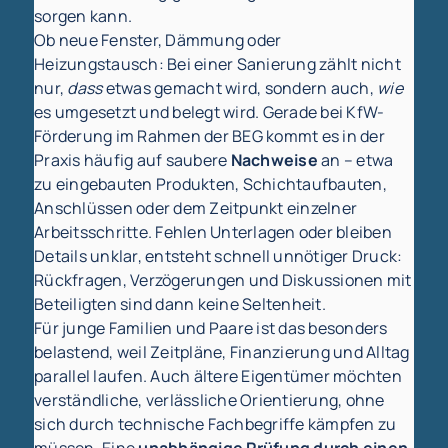
sorgen kann.
Ob neue Fenster, Dämmung oder
Heizungstausch: Bei einer Sanierung zählt nicht
nur,
dass
etwas gemacht wird, sondern auch,
wie
es umgesetzt und belegt wird. Gerade bei KfW-
Förderung im Rahmen der BEG kommt es in der
Praxis häufig auf saubere
Nachweise
an – etwa
zu eingebauten Produkten, Schichtaufbauten,
Anschlüssen oder dem Zeitpunkt einzelner
Arbeitsschritte. Fehlen Unterlagen oder bleiben
Details unklar, entsteht schnell unnötiger Druck:
Rückfragen, Verzögerungen und Diskussionen mit
Beteiligten sind dann keine Seltenheit.
Für junge Familien und Paare ist das besonders
belastend, weil Zeitpläne, Finanzierung und Alltag
parallel laufen. Auch ältere Eigentümer möchten
verständliche, verlässliche Orientierung, ohne
sich durch technische Fachbegriffe kämpfen zu