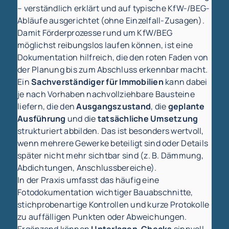
– verständlich erklärt und auf typische KfW-/BEG-
Abläufe ausgerichtet (ohne Einzelfall-Zusagen).
Damit Förderprozesse rund um KfW/BEG
möglichst reibungslos laufen können, ist eine
Dokumentation hilfreich, die den roten Faden von
der Planung bis zum Abschluss erkennbar macht.
Ein
Sachverständiger für Immobilien
kann dabei
je nach Vorhaben nachvollziehbare Bausteine
liefern, die den
Ausgangszustand
, die
geplante
Ausführung
und die
tatsächliche Umsetzung
strukturiert abbilden. Das ist besonders wertvoll,
wenn mehrere Gewerke beteiligt sind oder Details
später nicht mehr sichtbar sind (z. B. Dämmung,
Abdichtungen, Anschlussbereiche).
In der Praxis umfasst das häufig eine
Fotodokumentation wichtiger Bauabschnitte,
stichprobenartige Kontrollen und kurze Protokolle
zu auffälligen Punkten oder Abweichungen.