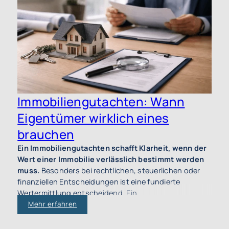
N
U
e
u
B
Immobiliengutachten: Wann
u
E
Eigentümer wirklich eines
G
brauchen
I
V
Ein Immobiliengutachten schafft Klarheit, wenn der
w
Wert einer Immobilie verlässlich bestimmt werden
muss.
Besonders bei rechtlichen, steuerlichen oder
finanziellen Entscheidungen ist eine fundierte
Wertermittlung entscheidend. Ein
Immobiliengutachten durch einen
Mehr erfahren
Sachverständigen
liefert eine nachvollziehbare
Grundlage für Eigentümer, Käufer oder Behörden.