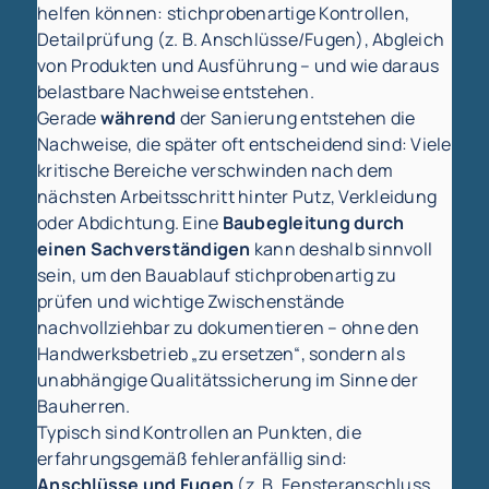
helfen können: stichprobenartige Kontrollen,
Detailprüfung (z. B. Anschlüsse/Fugen), Abgleich
von Produkten und Ausführung – und wie daraus
belastbare Nachweise entstehen.
Gerade
während
der Sanierung entstehen die
Nachweise, die später oft entscheidend sind: Viele
kritische Bereiche verschwinden nach dem
nächsten Arbeitsschritt hinter Putz, Verkleidung
oder Abdichtung. Eine
Baubegleitung durch
einen Sachverständigen
kann deshalb sinnvoll
sein, um den Bauablauf stichprobenartig zu
prüfen und wichtige Zwischenstände
nachvollziehbar zu dokumentieren – ohne den
Handwerksbetrieb „zu ersetzen“, sondern als
unabhängige Qualitätssicherung im Sinne der
Bauherren.
Typisch sind Kontrollen an Punkten, die
erfahrungsgemäß fehleranfällig sind:
Anschlüsse und Fugen
(z. B. Fensteranschluss,