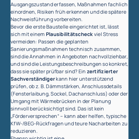
Ausgangszustand erfassen, Maßnahmen fachlich
einordnen, Risiken früh erkennen und die spätere
Nachweisführung vorbereiten.
Bevor die erste Baustelle eingerichtet ist, lässt
sich mit einem
Plausibilitätscheck
viel Stress
vermeiden: Passen die geplanten
Sanierungsmaßnahmen technisch zusammen,
sind die Annahmen in Angeboten nachvollziehbar,
und sind die Leistungsbeschreibungen so konkret,
dass sie später prüfbar sind? Ein
zertifizierter
Sachverständiger
kann hier unterstützend
prüfen, ob z. B. Dämmstärken, Anschlussdetails
(Fensterlaibung, Sockel, Dachanschluss) oder der
Umgang mit Wärmebrücken in der Planung
sinnvoll berücksichtigt sind. Das ist kein
„Förderversprechen“ – kann aber helfen, typische
KfW-/BEG-Rückfragen und teure Nacharbeiten zu
reduzieren.
Ebenso wichtig ist eine