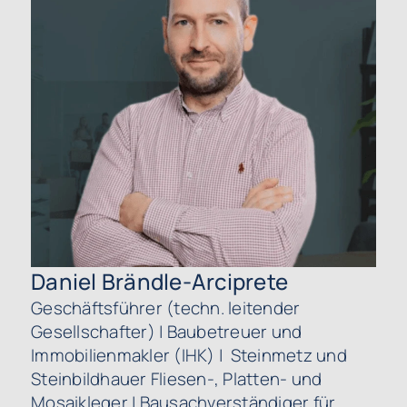
0
i
Nachname
*
E-Mail
*
Telefon
*
Daniel Brändle-Arciprete
Geschäftsführer (techn. leitender
Gesellschafter) | Baubetreuer und
Immobilienmakler (IHK) | Steinmetz und
Steinbildhauer Fliesen-, Platten- und
Mosaikleger | Bausachverständiger für