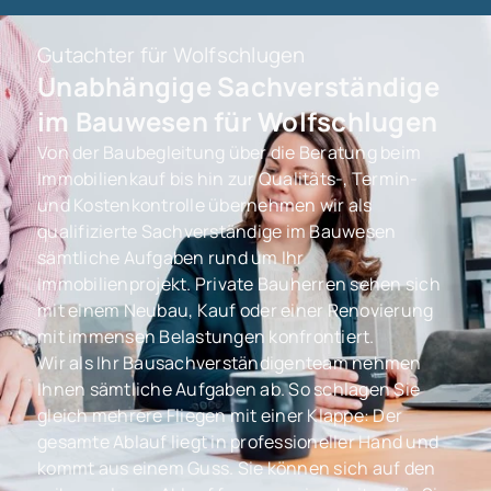
Gutachter für Wolfschlugen
Unabhängige Sachverständige
im Bauwesen für Wolfschlugen
Von der Baubegleitung über die Beratung beim
Immobilienkauf bis hin zur Qualitäts-, Termin-
und Kostenkontrolle übernehmen wir als
qualifizierte Sachverständige im Bauwesen
sämtliche Aufgaben rund um Ihr
Immobilienprojekt. Private Bauherren sehen sich
mit einem Neubau, Kauf oder einer Renovierung
mit immensen Belastungen konfrontiert.
Wir als Ihr Bausachverständigenteam nehmen
Ihnen sämtliche Aufgaben ab. So schlagen Sie
gleich mehrere Fliegen mit einer Klappe: Der
gesamte Ablauf liegt in professioneller Hand und
kommt aus einem Guss. Sie können sich auf den