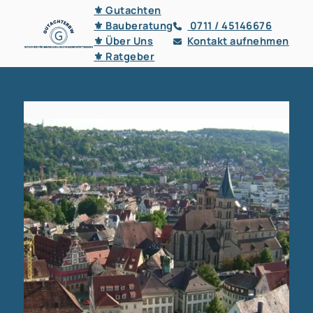
⚜ Gutachten
⚜ Bauberatung
0711 / 45146676
⚜ Über Uns
Kontakt aufnehmen
⚜ Ratgeber