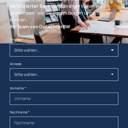
zertifizierter Sachverständiger
klären wir
gemeinsam, wie wir Sie am besten unterstützen
können.
Ihr Team von GutachterBW
Thema
Anrede
Vorname
*
Nachname
*